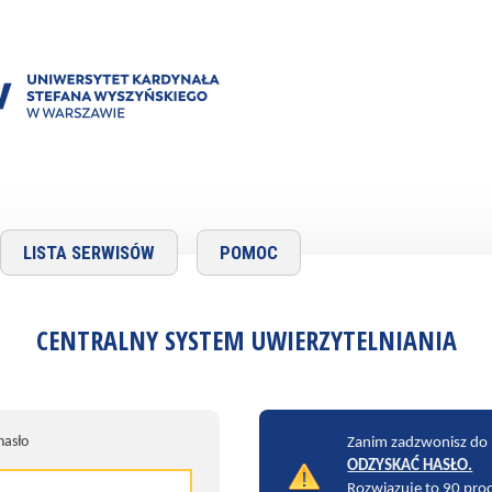
LISTA SERWISÓW
POMOC
CENTRALNY SYSTEM UWIERZYTELNIANIA
hasło
Zanim zadzwonisz do
ODZYSKAĆ HASŁO.
Rozwiązuje to 90 pro