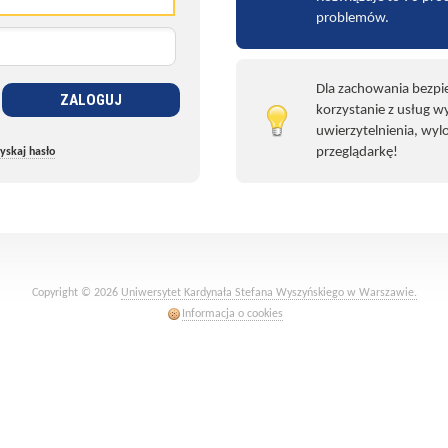
problemów.
Dla zachowania bezpi
ZALOGUJ
korzystanie z usług 
uwierzytelnienia, wylo
przeglądarkę!
yskaj hasło
Copyright ©
2026
Uniwersytet Kardynała Stefana Wyszyńskiego w Warszawie.
Informacja o cookies