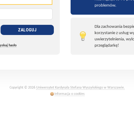
problemów.
Dla zachowania bezpi
ZALOGUJ
korzystanie z usług 
uwierzytelnienia, wylo
przeglądarkę!
yskaj hasło
Copyright ©
2026
Uniwersytet Kardynała Stefana Wyszyńskiego w Warszawie.
Informacja o cookies